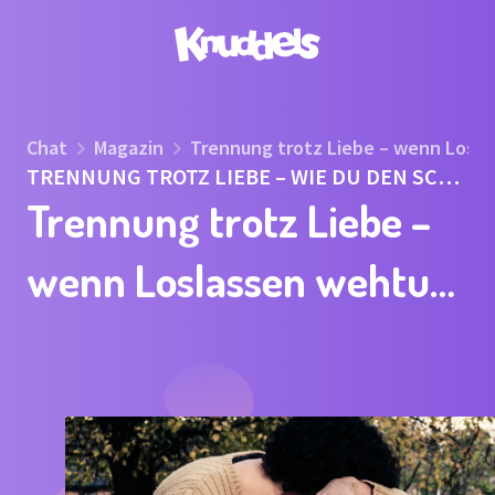
Chat
Magazin
Trennung trotz Liebe – wenn Loslas
TRENNUNG TROTZ LIEBE – WIE DU DEN SCH
MERZ AUSHÄLTST
Trennung trotz Liebe –
wenn Loslassen wehtut,
aber richtig ist